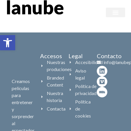
lanube
Branded content
Abrir barra de herramientas
Accesos
Legal
Contacto
Nuestras
Accesibilidad
info@lanubep
produciones
Aviso
Branded
legal
Creamos
Content
Política de
películas
Nuestra
privacidad
para
historia
Política
entretener
Contacta
de
y
cookies
sorprender
al
espectador,