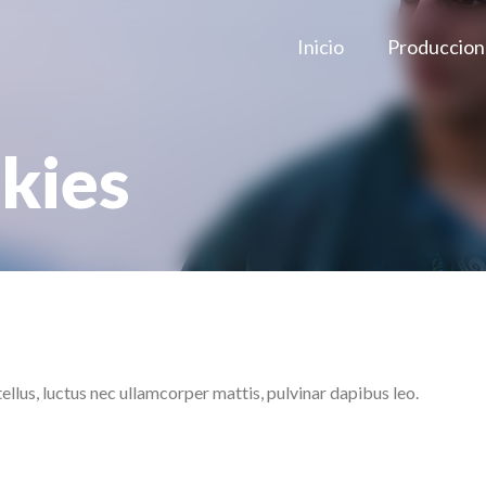
Inicio
Produccion
okies
tellus, luctus nec ullamcorper mattis, pulvinar dapibus leo.