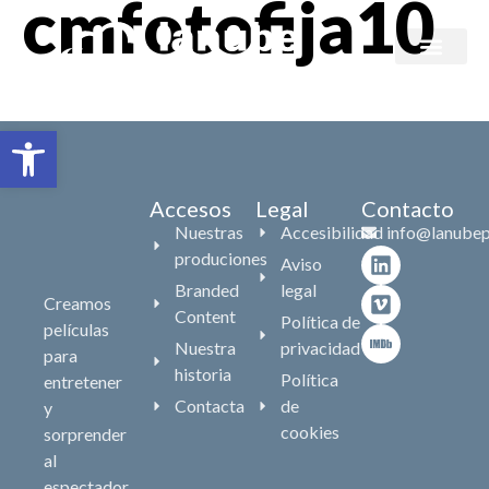
cmfotofija10
Branded content
Abrir barra de herramientas
Accesos
Legal
Contacto
Nuestras
Accesibilidad
info@lanubep
produciones
Aviso
Branded
legal
Creamos
Content
Política de
películas
Nuestra
privacidad
para
historia
Política
entretener
Contacta
de
y
cookies
sorprender
al
espectador,