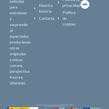
películas
Nuestra
privacidad
para
historia
Política
entretener
Contacta
de
y
cookies
sorprender
al
espectador,
produciendo
obras
originales
y únicas
con una
perspectiva
fresca y
diferente.