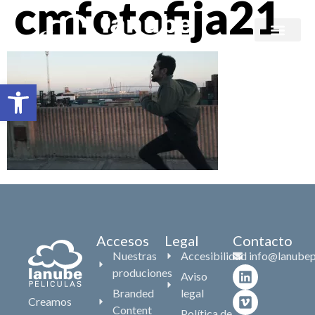
cmfotofija21
Branded content
Abrir barra de herramientas
Accesos
Legal
Contacto
Nuestras
Accesibilidad
info@lanubep
produciones
Aviso
Branded
legal
Creamos
Content
Política de