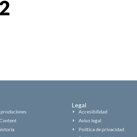
32
Inicio
Produccion
Legal
 produciones
Accesibilidad
Content
Aviso legal
istoria
Política de privacidad