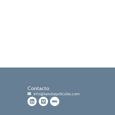
es
Branded content
Historia
Contacto
Contacto
info@lanubepeliculas.com