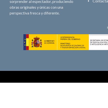
Contacta
sorprender al espectador, produciendo
obras originales y únicas con una
perspectiva fresca y diferente.