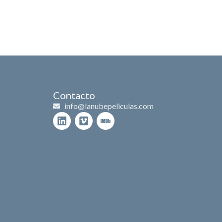
es
Branded content
Historia
Contacto
Contacto
info@lanubepeliculas.com