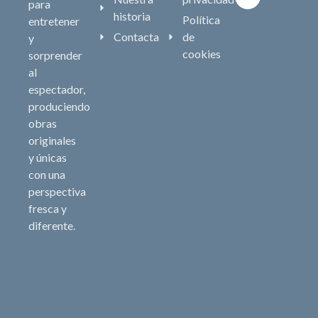
para
historia
Política
entretener
Contacta
de
y
cookies
sorprender
al
espectador,
produciendo
obras
originales
y únicas
con una
perspectiva
fresca y
diferente.