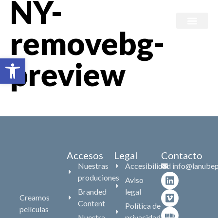
NY-
removebg-
Branded content
Abrir barra de herramientas
preview
Accesos
Legal
Contacto
Nuestras
Accesibilidad
info@lanubep
produciones
Aviso
Branded
legal
Creamos
Content
Política de
películas
Nuestra
privacidad