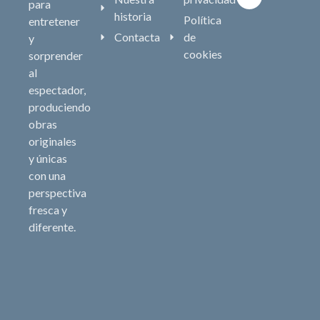
para
historia
Política
entretener
Contacta
de
y
cookies
sorprender
al
espectador,
produciendo
obras
originales
y únicas
con una
perspectiva
fresca y
diferente.