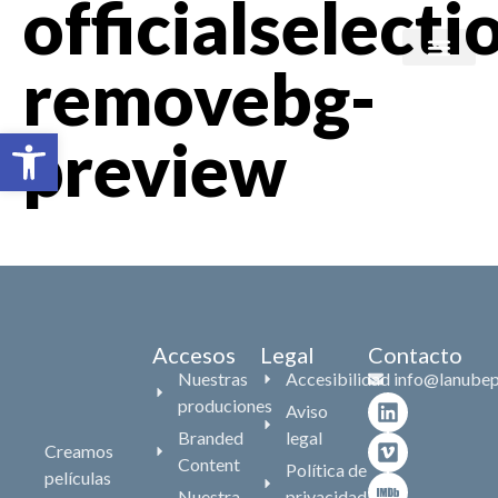
officialselecti
removebg-
Branded content
Abrir barra de herramientas
preview
Accesos
Legal
Contacto
Nuestras
Accesibilidad
info@lanubep
produciones
Aviso
Branded
legal
Creamos
Content
Política de
películas
Nuestra
privacidad