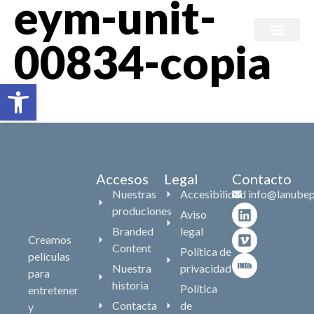
eym-unit-
00834-copia
Branded content
Abrir barra de herramientas
Accesos
Legal
Contacto
Nuestras
Accesibilidad
info@lanubep
produciones
Aviso
Branded
legal
Creamos
Content
Política de
películas
Nuestra
privacidad
para
historia
Política
entretener
Contacta
de
y