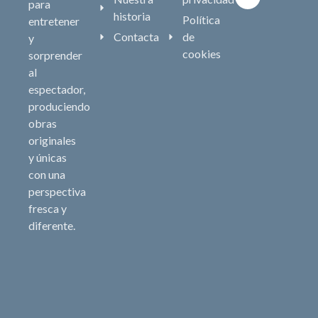
para
historia
Política
entretener
Contacta
de
y
cookies
sorprender
al
espectador,
produciendo
obras
originales
y únicas
con una
perspectiva
fresca y
diferente.