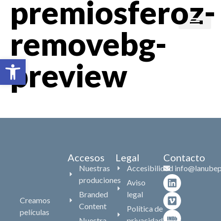
premiosferoz-
removebg-
Branded content
Abrir barra de herramientas
preview
Accesos
Legal
Contacto
Nuestras
Accesibilidad
info@lanubep
produciones
Aviso
Branded
legal
Creamos
Content
Política de
películas
Nuestra
privacidad