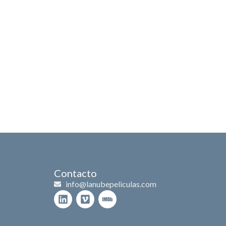
es
Branded content
Historia
Contacto
Contacto
info@lanubepeliculas.com