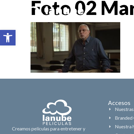
Foto 02 Ma
Abrir barra de herramientas
Accesos
Nuestras
Branded 
Nuestra h
Creamos películas para entretener y