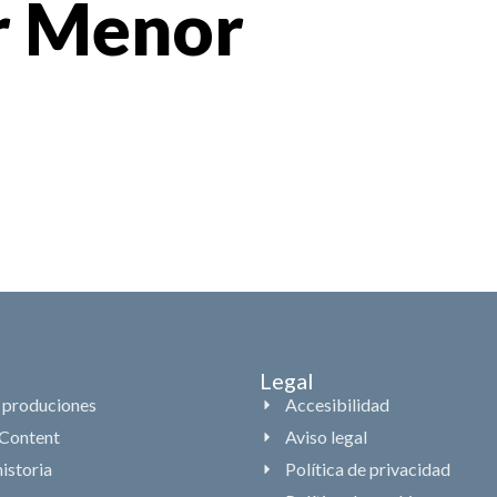
r Menor
Inicio
Produccion
Legal
 produciones
Accesibilidad
Content
Aviso legal
istoria
Política de privacidad