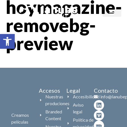
hoymagazine-
removebg-
Branded content
Abrir barra de herramientas
preview
Accesos
Legal
Contacto
Nuestras
Accesibilidad
info@lanubep
produciones
Aviso
Branded
legal
Creamos
Content
Política de
películas
Nuestra
privacidad