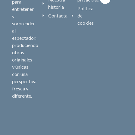
para
historia
Política
entretener
Contacta
de
y
cookies
sorprender
al
espectador,
produciendo
obras
originales
y únicas
con una
perspectiva
fresca y
diferente.