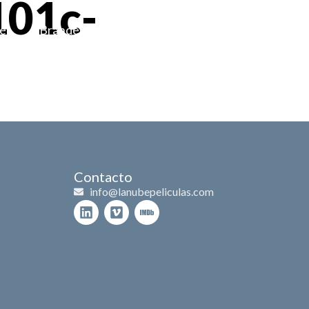
101c-
es
Branded content
Historia
Contacto
Contacto
info@lanubepeliculas.com